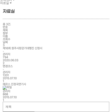
고객센터
동영상
자료실
협회앨범
자료실
총
3
건.
번호
제목
첨부
이름
조회수
날짜
3
제16회 원주사랑걷기대행진 신청서
-
관리자
794
2020.06.03
2
변경코스
-
관리자
1331
2015.07.10
1
메르스 진정국면기사
관리자
868
2015.07.10
1