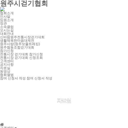
원주시걷기협회
협회소개
인사말
임원소개
정관
소속클럽
오시는길
대회안내
신바람원주전통시장걷기대회
생활체육한마음대제전
원주사랑(원주보물트레킹)
원주협동조합걷기대회
참가신청
전통시장 걷기대회 참가신청
전통시장 걷기대회 신청조회
고객센터
공지사항
자료실
동영상
협회앨범
참여 신청서 작성
참여 신청서 작성
자료실
공지사항
자료실