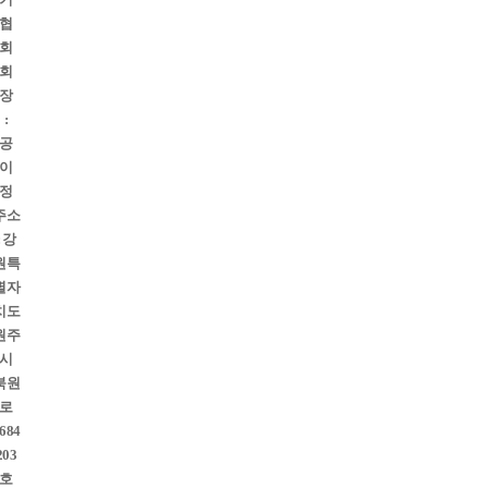
협
회
회
장
:
공
이
정
주소
: 강
원특
별자
치도
원주
시
북원
로
684
203
호