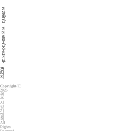
이
용
약
관
이
메
일
무
단
수
집
거
부
관
리
자
Copyright(C)
2026
원
주
시
걷
기
협
회
All
Rights