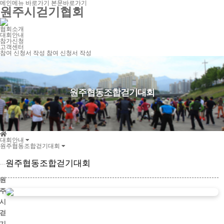
메인메뉴 바로가기
본문바로가기
원주시걷기협회
협회소개
대회안내
참가신청
고객센터
참여 신청서 작성
참여 신청서 작성
원주협동조합걷기대회
신바람원주전통시장걷기대회
생활체육한마음대제전
대회안내
원주사랑(원주보물트레킹)
원주협동조합걷기대회
원주협동조합걷기대회
원주협동조합걷기대회
원
주
시
걷
기